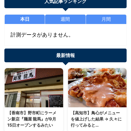
人気記事ランキング
本日
週間
月間
計測データがありません。
最新情報
話題
グルメ
【香南市】野市町にラーメ
【高知市】鳥心がメニュー
ン新店『麺屋 龍馬』が9月
を値上げした結果 → 久々に
15日オープンするみたい
行ってみると…