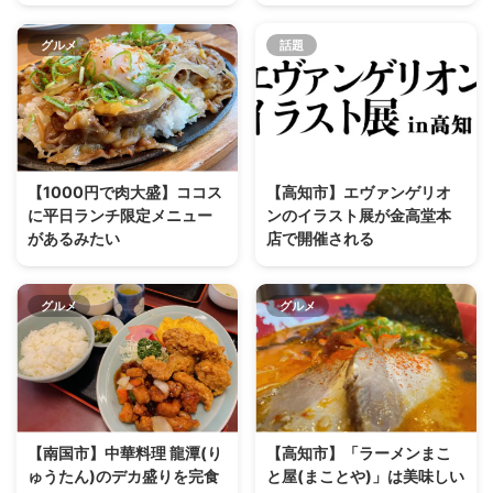
グルメ
話題
【1000円で肉大盛】ココス
【高知市】エヴァンゲリオ
に平日ランチ限定メニュー
ンのイラスト展が金高堂本
があるみたい
店で開催される
グルメ
グルメ
【南国市】中華料理 龍潭(り
【高知市】「ラーメンまこ
ゅうたん)のデカ盛りを完食
と屋(まことや)」は美味しい